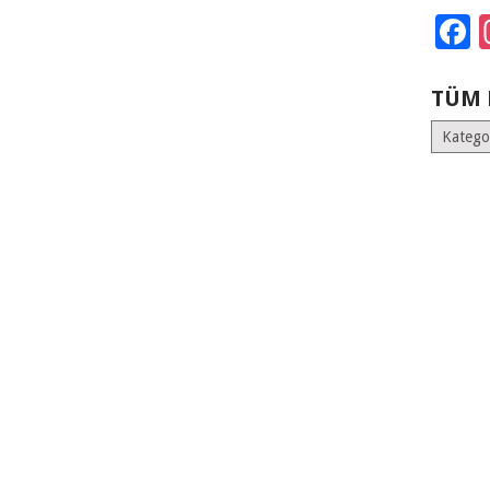
F
TÜM 
Tüm
Kategoril