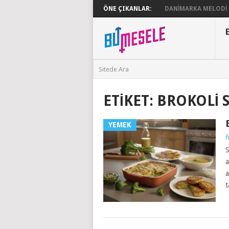
ÖNE ÇIKANLAR:
DANIMARKA MELODI G
ETIKET:
BROKOLI S
YEMEK
f
S
a
a
t