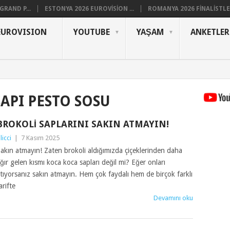
RAND P...
ESTONYA 2026 EUROVISION ...
ROMANYA 2026 FINALISTLER
EUROVISION
YOUTUBE
YAŞAM
ANKETLER
API PESTO SOSU
BROKOLI SAPLARINI SAKIN ATMAYIN!
ilicci
|
7 Kasım 2025
akın atmayın! Zaten brokoli aldığımızda çiçeklerinden daha
ğır gelen kısmı koca koca sapları değil mi? Eğer onları
tıyorsanız sakın atmayın. Hem çok faydalı hem de birçok farklı
arifte
Devamını oku