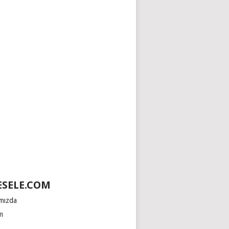
SELE.COM
mızda
im