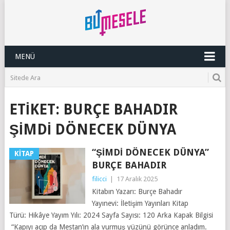
MENÜ
ETIKET:
BURÇE BAHADIR
ŞIMDI DÖNECEK DÜNYA
“ŞIMDI DÖNECEK DÜNYA”
KITAP
BURÇE BAHADIR
filicci
|
17 Aralık 2025
Kitabın Yazarı: Burçe Bahadır
Yayınevi: İletişim Yayınları Kitap
Türü: Hikâye Yayım Yılı: 2024 Sayfa Sayısı: 120 Arka Kapak Bilgisi
“Kapıyı açıp da Mestan’ın ala vurmuş yüzünü görünce anladım.