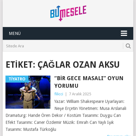
MENÜ
ETIKET:
ÇAĞLAR OZAN AKSU
“BIR GECE MASALI” OYUN
TIYATRO
YORUMU
filicci
|
7 Aralık 2025
Yazar: William Shakespeare Uyarlayan:
Neşe Erçetin Yönetmen: Musa Arslanali
Dramaturg: Hande Ören Dekor / Kostüm Tasarımı: Duygu Can
Efekt Tasarımı: Caner Özdemir Müzik: Emrah Can Yaylı Işık
Tasarımı: Mustafa Türkoğlu