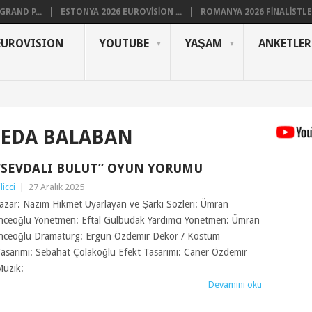
RAND P...
ESTONYA 2026 EUROVISION ...
ROMANYA 2026 FINALISTLER
EUROVISION
YOUTUBE
YAŞAM
ANKETLER
EDA BALABAN
“SEVDALI BULUT” OYUN YORUMU
ilicci
|
27 Aralık 2025
azar: Nazım Hikmet Uyarlayan ve Şarkı Sözleri: Ümran
nceoğlu Yönetmen: Eftal Gülbudak Yardımcı Yönetmen: Ümran
nceoğlu Dramaturg: Ergün Özdemir Dekor / Kostüm
asarımı: Sebahat Çolakoğlu Efekt Tasarımı: Caner Özdemir
üzik:
Devamını oku