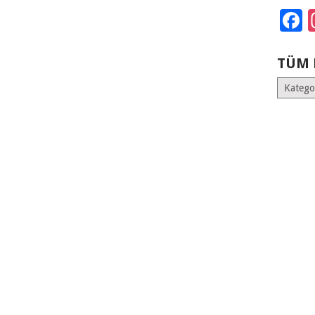
F
TÜM 
Tüm
Kategoril