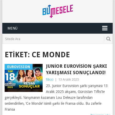
MENÜ
ETIKET:
CE MONDE
JUNIOR EUROVISION ŞARKI
EUROVISION
YARIŞMASI SONUÇLANDI!
filicci
|
13 Aralık 2025
23. Junior Eurovision şarkı yarışması 13
Aralık 2025 akşamı, Gürcistan Tiflis’te
gerçekleşti. Yarışmanın kazananı Lou Deleuze tarafından
seslendirilen, ‘Ce Monde’ isimli şarkı ile Fransa oldu. Bu zaferle
Fransa