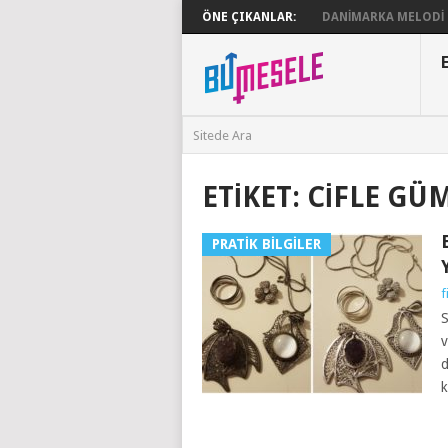
ÖNE ÇIKANLAR:
DANIMARKA MELODI G
ETIKET:
CIFLE GÜ
PRATIK BILGILER
f
S
v
d
k