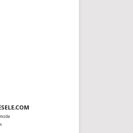
SELE.COM
mızda
im