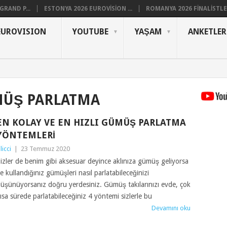
RAND P...
ESTONYA 2026 EUROVISION ...
ROMANYA 2026 FINALISTLER
EUROVISION
YOUTUBE
YAŞAM
ANKETLER
MÜŞ PARLATMA
EN KOLAY VE EN HIZLI GÜMÜŞ PARLATMA
YÖNTEMLERI
ilicci
|
23 Temmuz 2020
izler de benim gibi aksesuar deyince aklınıza gümüş geliyorsa
e kullandığınız gümüşleri nasıl parlatabileceğinizi
üşünüyorsanız doğru yerdesiniz. Gümüş takılarınızı evde, çok
ısa sürede parlatabileceğiniz 4 yöntemi sizlerle bu
Devamını oku