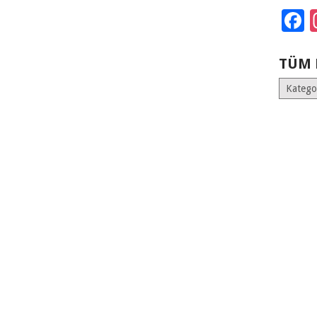
F
TÜM 
Tüm
Kategoril