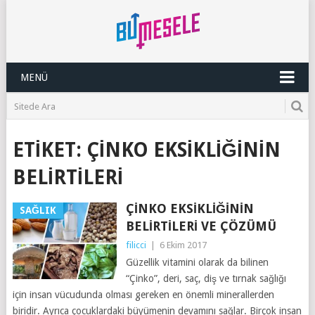
MENÜ
ETIKET:
ÇINKO EKSIKLIĞININ
BELIRTILERI
ÇINKO EKSIKLIĞININ
SAĞLIK
BELIRTILERI VE ÇÖZÜMÜ
filicci
|
6 Ekim 2017
Güzellik vitamini olarak da bilinen
“Çinko”, deri, saç, diş ve tırnak sağlığı
için insan vücudunda olması gereken en önemli minerallerden
biridir. Ayrıca çocuklardaki büyümenin devamını sağlar. Birçok insan