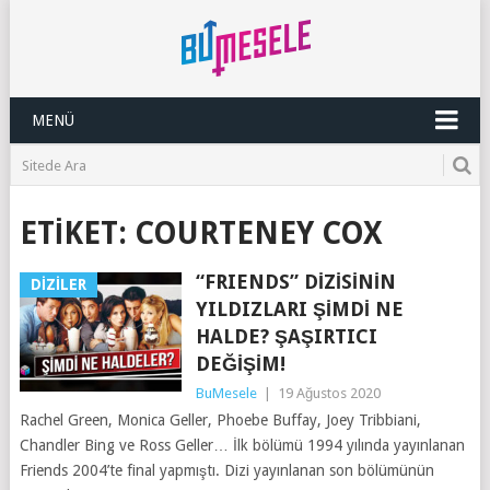
MENÜ
ETIKET:
COURTENEY COX
“FRIENDS” DIZISININ
DIZILER
YILDIZLARI ŞIMDI NE
HALDE? ŞAŞIRTICI
DEĞIŞIM!
BuMesele
|
19 Ağustos 2020
Rachel Green, Monica Geller, Phoebe Buffay, Joey Tribbiani,
Chandler Bing ve Ross Geller… İlk bölümü 1994 yılında yayınlanan
Friends 2004’te final yapmıştı. Dizi yayınlanan son bölümünün