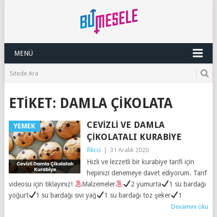
MENÜ
ETIKET:
DAMLA ÇIKOLATA
CEVIZLI VE DAMLA
YEMEK
ÇIKOLATALI KURABIYE
filicci
|
31 Aralık 2020
Hızlı ve lezzetli bir kurabiye tarifi için
hepinizi denemeye davet ediyorum. Tarif
videosu için tıklayınız!
Malzemeler
2 yumurta
1 su bardağı
yoğurt
1 su bardağı sıvı yağ
1 su bardağı toz şeker
1
Devamını oku