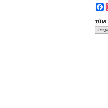
F
TÜM 
Tüm
Kategoril