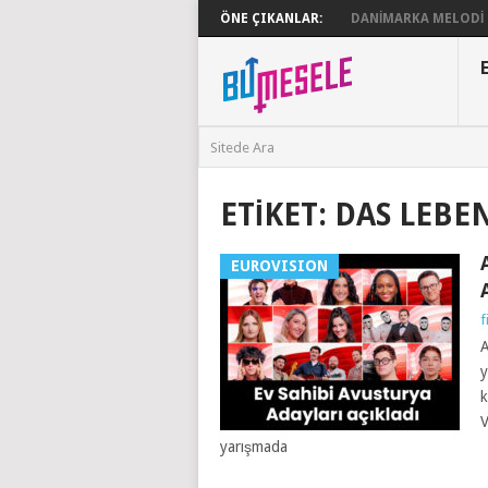
ÖNE ÇIKANLAR:
DANIMARKA MELODI G
ETIKET:
DAS LEBEN
EUROVISION
f
A
y
k
V
yarışmada