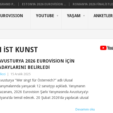
RAND P...
ESTONYA 2026 EUROVISION ...
ROMANYA 2026 FINALISTLER
EUROVISION
YOUTUBE
YAŞAM
ANKETLER
 IST KUNST
AVUSTURYA 2026 EUROVISION İÇIN
ADAYLARINI BELIRLEDI
ilicci
|
15 Aralık 2025
vusturya “Wer singt für Österreich?” adlı Ulusal
arışmalarında yarışacak 12 sanatçıyı açıkladı. Yarışmanın
azananı, 2026 Eurovision Şarkı Yarışmasında Avusturya’yı
iyana’da temsil edecek. 20 Şubat 2026’da yapılacak ulusal
Devamını oku