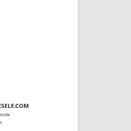
SELE.COM
mızda
im