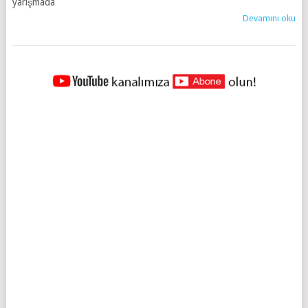
yarışmada
Devamını oku
YAZILAR
NAVIGASYONU