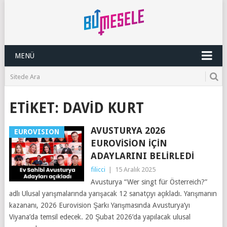
MENÜ
ETIKET:
DAVID KURT
AVUSTURYA 2026
EUROVISION
EUROVISION İÇIN
ADAYLARINI BELIRLEDI
filicci
|
15 Aralık 2025
Avusturya “Wer singt für Österreich?”
adlı Ulusal yarışmalarında yarışacak 12 sanatçıyı açıkladı. Yarışmanın
kazananı, 2026 Eurovision Şarkı Yarışmasında Avusturya’yı
Viyana’da temsil edecek. 20 Şubat 2026’da yapılacak ulusal