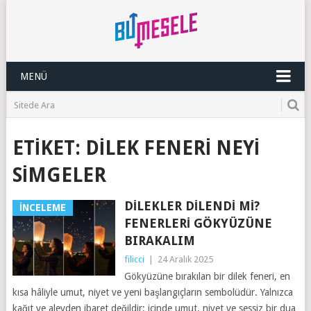
MENÜ
ETIKET:
DILEK FENERI NEYI
SIMGELER
DILEKLER DILENDI MI?
İNCELEME
FENERLERI GÖKYÜZÜNE
BIRAKALIM
filicci
|
24 Aralık 2025
Gökyüzüne bırakılan bir dilek feneri, en
kısa hâliyle umut, niyet ve yeni başlangıçların sembolüdür. Yalnızca
kağıt ve alevden ibaret değildir; içinde umut, niyet ve sessiz bir dua