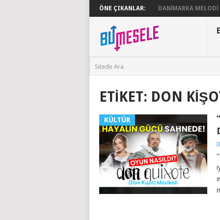
ÖNE ÇIKANLAR:
DANIMARKA MELODI G
ETIKET:
DON KIŞOT
KÜLTÜR
B
“
i
e
m