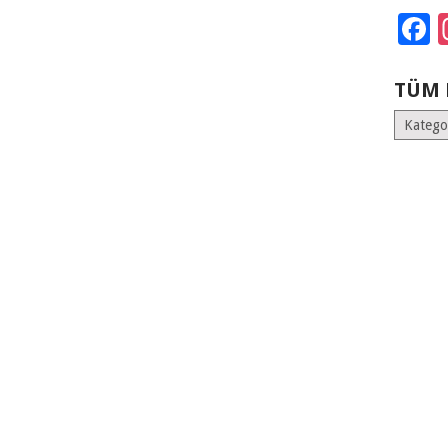
F
TÜM 
Tüm
Kategoril