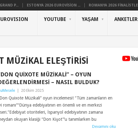
RAND P...
ESTONYA 2026 EUROVISION ...
ROMANYA 2026 FINALISTLER
EUROVISION
YOUTUBE
YAŞAM
ANKETLER
 MÜZIKAL ELEŞTIRISI
“DON QUIXOTE MÜZIKALI” – OYUN
DEĞERLENDIRMESI – NASIL BULDUK?
uMesele
|
20 Ekim 2025
Don Quixote Müzikali” oyun incelemesi! “Tüm zamanların en
yi romanı”“Dünya edebiyatının en önemli ve en merkezi
seri.”Edebiyat otoriteleri, İspanyol edebiyatının zamana
eydan okuyan klasiği “Don Kişot”’u tanımlarken bu
Devamını oku