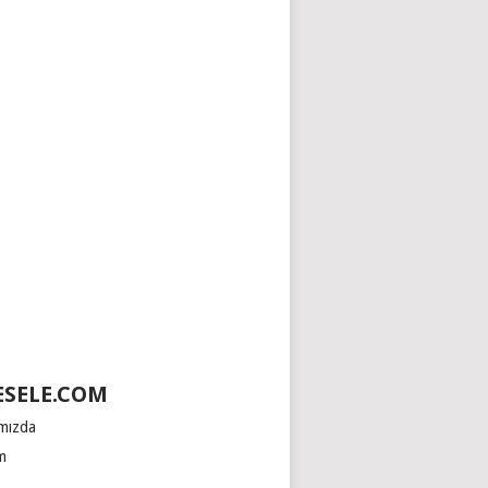
SELE.COM
mızda
im