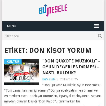
MENÜ
ETIKET:
DON KIŞOT YORUM
“DON QUIXOTE MÜZIKALI” –
KÜLTÜR
OYUN DEĞERLENDIRMESI –
NASIL BULDUK?
BuMesele
|
20 Ekim 2025
“Don Quixote Müzikali” oyun incelemesi!
“Tüm zamanların en iyi romanı”“Dünya edebiyatının en önemli ve
en merkezi eseri.”Edebiyat otoriteleri, İspanyol edebiyatının zamana
meydan okuyan klasiği “Don Kişot”’u tanımlarken bu