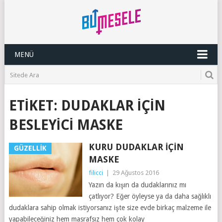
MENÜ
ETIKET:
DUDAKLAR IÇIN
BESLEYICI MASKE
KURU DUDAKLAR İÇIN
GÜZELLIK
MASKE
filicci
|
29 Ağustos 2016
Yazın da kışın da dudaklarınız mı
çatlıyor? Eğer öyleyse ya da daha sağlıklı
dudaklara sahip olmak istiyorsanız işte size evde birkaç malzeme ile
yapabileceğiniz hem masrafsız hem çok kolay