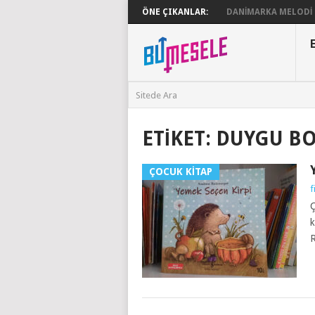
ÖNE ÇIKANLAR:
DANIMARKA MELODI G
ETIKET:
DUYGU B
ÇOCUK KITAP
f
Ç
k
R