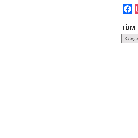
F
TÜM 
Tüm
Kategoril