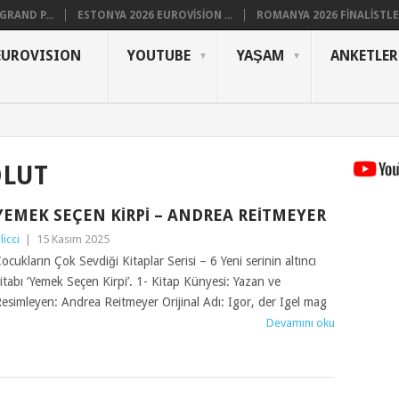
RAND P...
ESTONYA 2026 EUROVISION ...
ROMANYA 2026 FINALISTLER
EUROVISION
YOUTUBE
YAŞAM
ANKETLER
OLUT
YEMEK SEÇEN KIRPI – ANDREA REITMEYER
ilicci
|
15 Kasım 2025
ocukların Çok Sevdiği Kitaplar Serisi – 6 Yeni serinin altıncı
itabı ‘Yemek Seçen Kirpi’. 1- Kitap Künyesi: Yazan ve
esimleyen: Andrea Reitmeyer Orijinal Adı: Igor, der Igel mag
Devamını oku