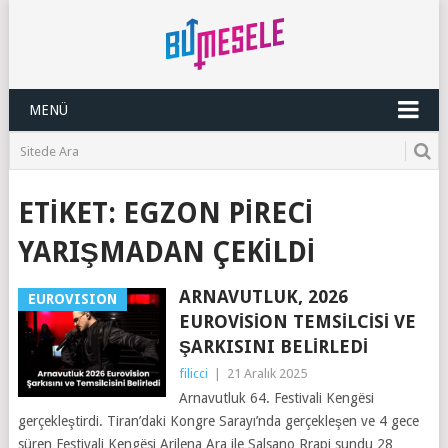
MENÜ
ETIKET:
EGZON PIRECI
YARIŞMADAN ÇEKILDI
ARNAVUTLUK, 2026
EUROVISION
EUROVISION TEMSILCISI VE
ŞARKISINI BELIRLEDI
filicci
|
21 Aralık 2025
Arnavutluk 64. Festivali Kengësi
gerçekleştirdi. Tiran’daki Kongre Sarayı’nda gerçekleşen ve 4 gece
süren Festivali Kengësi Arilena Ara ile Salsano Rrapi sundu 28