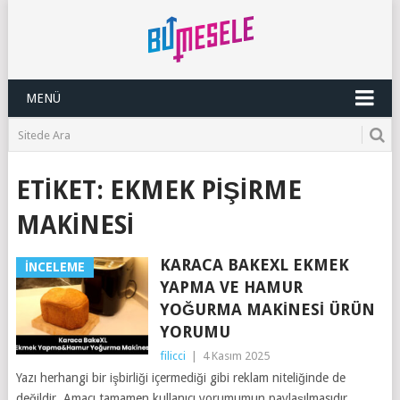
MENÜ
ETIKET:
EKMEK PIŞIRME
MAKINESI
KARACA BAKEXL EKMEK
İNCELEME
YAPMA VE HAMUR
YOĞURMA MAKINESI ÜRÜN
YORUMU
filicci
|
4 Kasım 2025
Yazı herhangi bir işbirliği içermediği gibi reklam niteliğinde de
değildir. Amacı tamamen kullanıcı yorumumun paylaşılmasıdır.