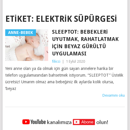
ETIKET:
ELEKTRIK SÜPÜRGESI
SLEEPTOT: BEBEKLERI
ANNE-BEBEK
UYUTMAK, RAHATLATMAK
İÇIN BEYAZ GÜRÜLTÜ
UYGULAMASI
filicci
|
1 Eylül 2020
Yeni anne olan ya da olmak için gün sayan annelere harika bir
telefon uygulamasından bahsetmek istiyorum. “SLEEPTOT” Üstelik
ücretsiz! Umarım olmaz ama bebeğiniz ilk aylarda kolik olursa,
‘beyaz
Devamını oku
YAZILAR
NAVIGASYONU