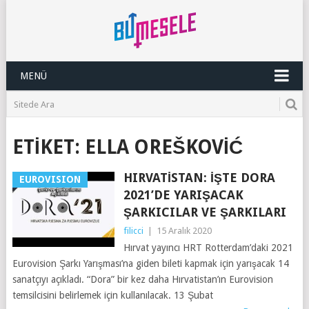
MENÜ
ETIKET:
ELLA OREŠKOVIĆ
HIRVATISTAN: İŞTE DORA
EUROVISION
2021’DE YARIŞACAK
ŞARKICILAR VE ŞARKILARI
filicci
|
15 Aralık 2020
Hırvat yayıncı HRT Rotterdam’daki 2021
Eurovision Şarkı Yarışması’na giden bileti kapmak için yarışacak 14
sanatçıyı açıkladı. “Dora” bir kez daha Hırvatistan’ın Eurovision
temsilcisini belirlemek için kullanılacak. 13 Şubat