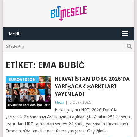
MENÜ
ETIKET:
EMA BUBIĆ
HIRVATISTAN DORA 2026’DA
EUROVISION
YARIŞACAK ŞARKILARI
YAYINLADI
filicci
|
8 Ocak 2026
Hırvat yayıncı HRT, 2026 Dora’da
yarışacak 24 sanatçıyı Aralık ayında açıklamıştı. Yapılan 251 başvuru
arasından HRT tarafından seçilen 24 şarkı, yarışmada Hırvatistan’ı
Eurovision’da temsil etmek üzere yarışacak. Geçtiğimiz