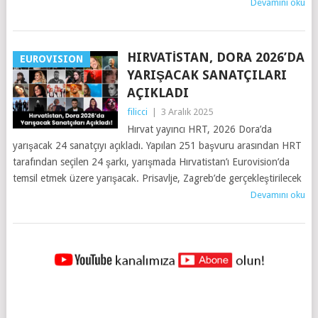
Devamını oku
HIRVATISTAN, DORA 2026’DA
EUROVISION
YARIŞACAK SANATÇILARI
AÇIKLADI
filicci
|
3 Aralık 2025
Hırvat yayıncı HRT, 2026 Dora’da
yarışacak 24 sanatçıyı açıkladı. Yapılan 251 başvuru arasından HRT
tarafından seçilen 24 şarkı, yarışmada Hırvatistan’ı Eurovision’da
temsil etmek üzere yarışacak. Prisavlje, Zagreb’de gerçekleştirilecek
Devamını oku
YAZILAR
NAVIGASYONU