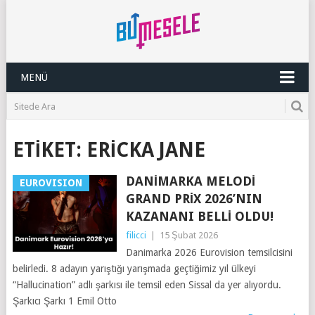
MENÜ
ETIKET:
ERICKA JANE
DANIMARKA MELODI
EUROVISION
GRAND PRIX 2026’NIN
KAZANANI BELLI OLDU!
filicci
|
15 Şubat 2026
Danimarka 2026 Eurovision temsilcisini
belirledi. 8 adayın yarıştığı yarışmada geçtiğimiz yıl ülkeyi
“Hallucination” adlı şarkısı ile temsil eden Sissal da yer alıyordu.
Şarkıcı Şarkı 1 Emil Otto