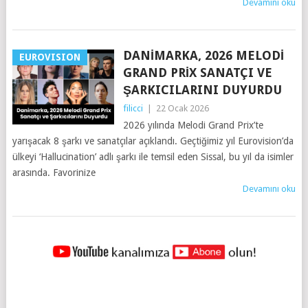
Devamını oku
DANIMARKA, 2026 MELODI
EUROVISION
GRAND PRIX SANATÇI VE
ŞARKICILARINI DUYURDU
filicci
|
22 Ocak 2026
2026 yılında Melodi Grand Prix’te
yarışacak 8 şarkı ve sanatçılar açıklandı. Geçtiğimiz yıl Eurovision’da
ülkeyi ‘Hallucination’ adlı şarkı ile temsil eden Sissal, bu yıl da isimler
arasında. Favorinize
Devamını oku
YAZILAR
NAVIGASYONU