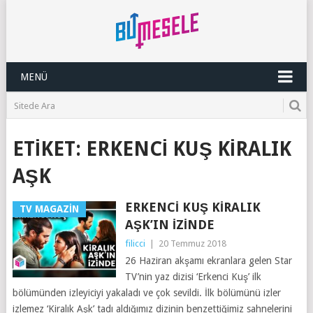
MENÜ
ETIKET:
ERKENCI KUŞ KIRALIK
AŞK
ERKENCI KUŞ KIRALIK
TV MAGAZIN
AŞK’IN İZINDE
filicci
|
20 Temmuz 2018
26 Haziran akşamı ekranlara gelen Star
TV’nin yaz dizisi ‘Erkenci Kuş’ ilk
bölümünden izleyiciyi yakaladı ve çok sevildi. İlk bölümünü izler
izlemez ‘Kiralık Aşk’ tadı aldığımız dizinin benzettiğimiz sahnelerini