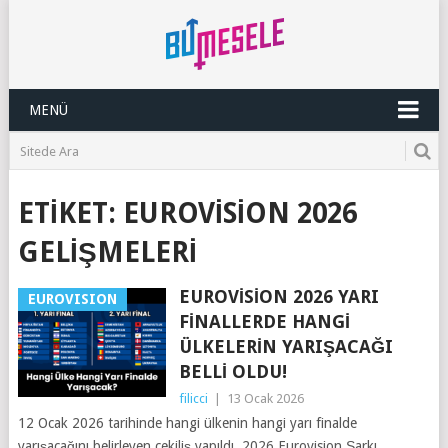
MENÜ
ETIKET:
EUROVISION 2026
GELIŞMELERI
EUROVISION 2026 YARI
EUROVISION
FINALLERDE HANGI
ÜLKELERIN YARIŞACAĞI
BELLI OLDU!
filicci
|
13 Ocak 2026
12 Ocak 2026 tarihinde hangi ülkenin hangi yarı finalde
yarışacağını belirleyen çekiliş yapıldı. 2026 Eurovision Şarkı