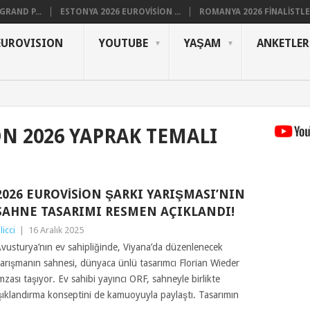
RAND P...
ESTONYA 2026 EUROVISION ...
ROMANYA 2026 FINALISTLER
EUROVISION
YOUTUBE
YAŞAM
ANKETLER
ON 2026 YAPRAK TEMALI
2026 EUROVISION ŞARKI YARIŞMASI’NIN
SAHNE TASARIMI RESMEN AÇIKLANDI!
ilicci
|
16 Aralık 2025
vusturya’nın ev sahipliğinde, Viyana’da düzenlenecek
arışmanın sahnesi, dünyaca ünlü tasarımcı Florian Wieder
mzası taşıyor. Ev sahibi yayıncı ORF, sahneyle birlikte
şıklandırma konseptini de kamuoyuyla paylaştı. Tasarımın