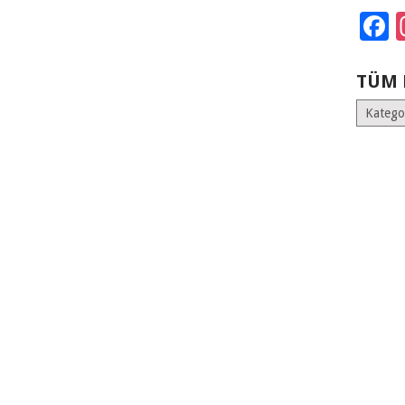
F
TÜM 
Tüm
Kategoril