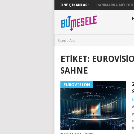
ÖNE ÇIKANLAR:
DANIMARKA MELODI G
ETIKET:
EUROVISI
SAHNE
EUROVISION
f
A
y
i
ı