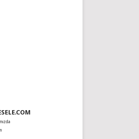
SELE.COM
mızda
im