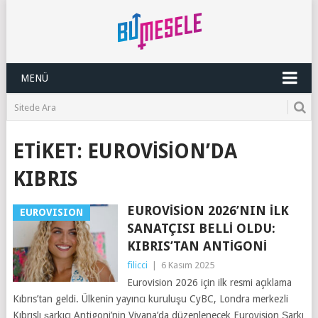
MENÜ
ETIKET:
EUROVISION’DA
KIBRIS
EUROVISION 2026’NIN İLK
EUROVISION
SANATÇISI BELLI OLDU:
KIBRIS’TAN ANTIGONI
filicci
|
6 Kasım 2025
Eurovision 2026 için ilk resmi açıklama
Kıbrıs’tan geldi. Ülkenin yayıncı kuruluşu CyBC, Londra merkezli
Kıbrıslı şarkıcı Antigoni’nin Viyana’da düzenlenecek Eurovision Şarkı