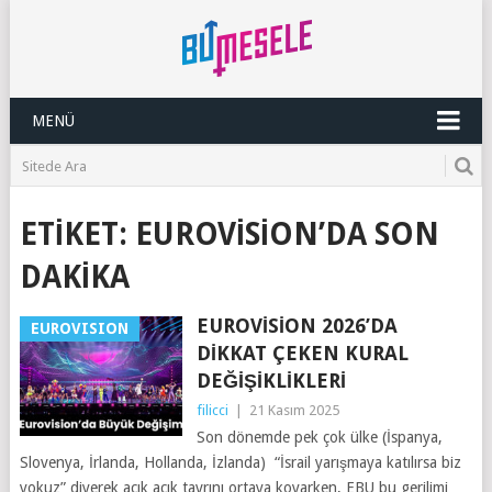
MENÜ
ETIKET:
EUROVISION’DA SON
DAKIKA
EUROVISION 2026’DA
EUROVISION
DIKKAT ÇEKEN KURAL
DEĞIŞIKLIKLERI
filicci
|
21 Kasım 2025
Son dönemde pek çok ülke (İspanya,
Slovenya, İrlanda, Hollanda, İzlanda) “İsrail yarışmaya katılırsa biz
yokuz” diyerek açık açık tavrını ortaya koyarken, EBU bu gerilimi