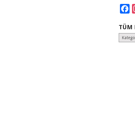
F
TÜM 
Tüm
Kategoril