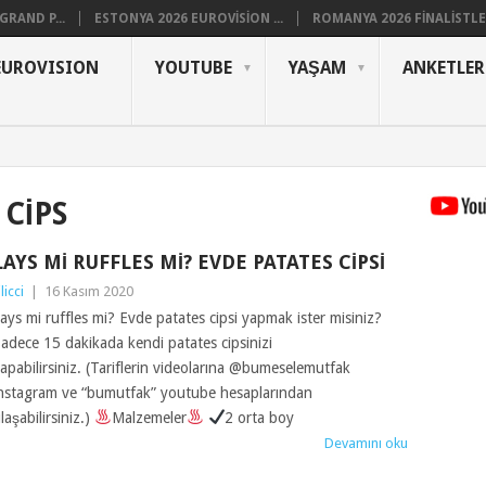
RAND P...
ESTONYA 2026 EUROVISION ...
ROMANYA 2026 FINALISTLER
EUROVISION
YOUTUBE
YAŞAM
ANKETLER
 CIPS
LAYS MI RUFFLES MI? EVDE PATATES CIPSI
ilicci
|
16 Kasım 2020
ays mi ruffles mi? Evde patates cipsi yapmak ister misiniz?
adece 15 dakikada kendi patates cipsinizi
apabilirsiniz. (Tariflerin videolarına @bumeselemutfak
nstagram ve “bumutfak” youtube hesaplarından
laşabilirsiniz.)
Malzemeler
2 orta boy
Devamını oku