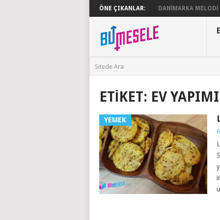
ÖNE ÇIKANLAR:
DANIMARKA MELODI G
ETIKET:
EV YAPIMI
YEMEK
f
L
S
y
i
u