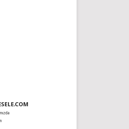
SELE.COM
mızda
im