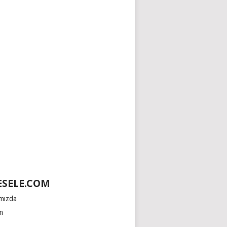
SELE.COM
mızda
im