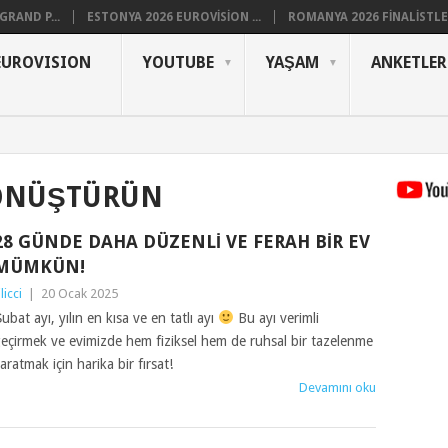
RAND P...
ESTONYA 2026 EUROVISION ...
ROMANYA 2026 FINALISTLER
EUROVISION
YOUTUBE
YAŞAM
ANKETLER
DÖNÜŞTÜRÜN
28 GÜNDE DAHA DÜZENLI VE FERAH BIR EV
MÜMKÜN!
ilicci
|
20 Ocak 2025
ubat ayı, yılın en kısa ve en tatlı ayı
Bu ayı verimli
eçirmek ve evimizde hem fiziksel hem de ruhsal bir tazelenme
aratmak için harika bir fırsat!
Devamını oku