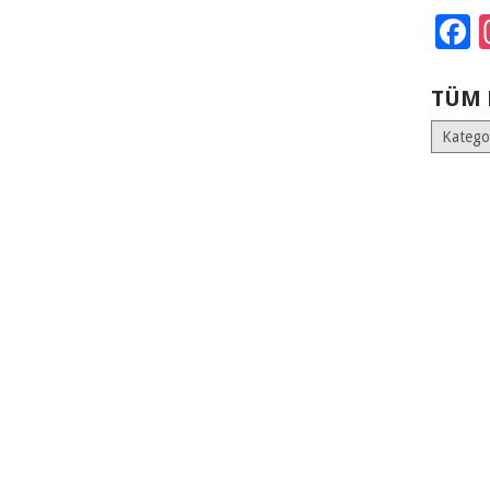
F
TÜM 
Tüm
Kategoril