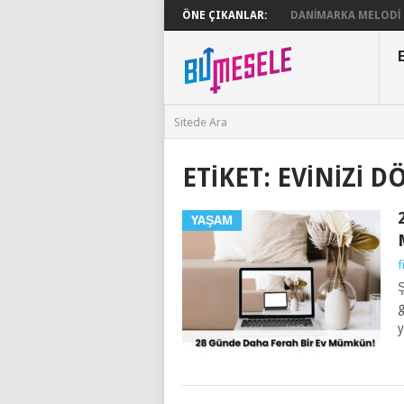
ÖNE ÇIKANLAR:
DANIMARKA MELODI G
ETIKET:
EVINIZI 
YAŞAM
f
Ş
g
y