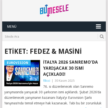
MENÜ
ETIKET:
FEDEZ & MASINI
İTALYA 2026 SANREMO’DA
EUROVISION
YARIŞACAK 30 İSMI
AÇIKLADI!
filicci
|
30 Kasım 2025
76. sı düzenlenecek olan Sanremo
yarışmasında yarışacak 30 şarkıcının ismi açıklandı. Şubat 2026’da
düzenlenecek yarışmanın kazananı İtalya’yı Eurovision Şarkı
Yarışması’nda temsil etmeye hak kazanacak. Tabi bu bir zorunluluk