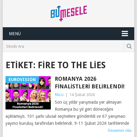
MENÜ
ETIKET:
FIRE TO THE LIES
ROMANYA 2026
EUROVISION
FINALISTLERI BELIRLENDI!
filicci
|
14 Şubat 2026
Son üç yıldır yarışmada yer almayan
Romanya bu yıl geri döneceğini
açıklamıştı. 101 şarkı ulusal seçmelere gönderildi ve 67 yarışmacı
yayıncı kuruluş tarafından belirlendi. 9-11 Şubat 2026 tarihlerinde
Devamını oku