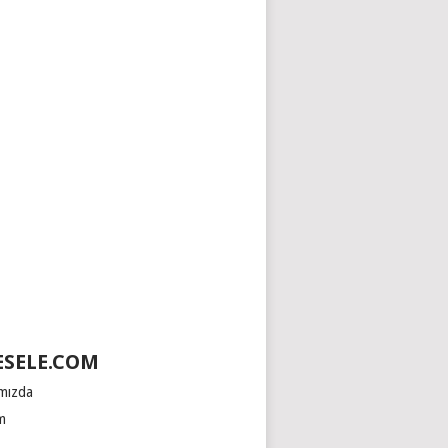
SELE.COM
mızda
im