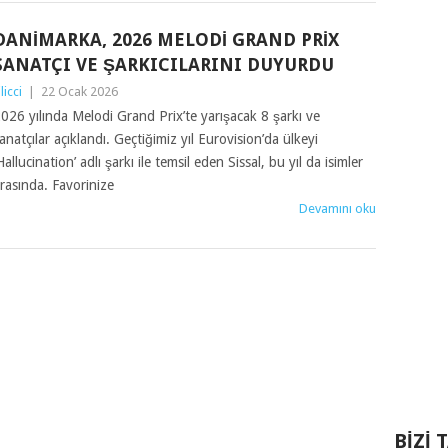
DANIMARKA, 2026 MELODI GRAND PRIX
SANATÇI VE ŞARKICILARINI DUYURDU
ilicci
|
22 Ocak 2026
026 yılında Melodi Grand Prix’te yarışacak 8 şarkı ve
anatçılar açıklandı. Geçtiğimiz yıl Eurovision’da ülkeyi
Hallucination’ adlı şarkı ile temsil eden Sissal, bu yıl da isimler
rasında. Favorinize
Devamını oku
BIZI 