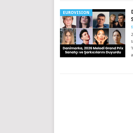
EUROVISION
f
2
s
‘
a
YAZILAR
NAVIGASYONU