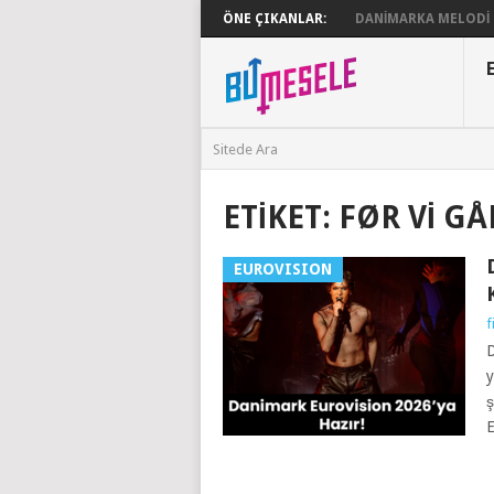
ÖNE ÇIKANLAR:
DANIMARKA MELODI G
ETIKET:
FØR VI GÅ
EUROVISION
f
D
y
ş
E