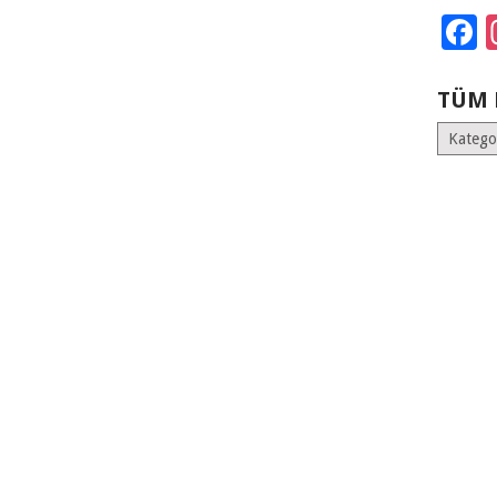
F
TÜM 
Tüm
Kategoril