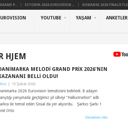
RAND P...
ESTONYA 2026 EUROVISION ...
ROMANYA 2026 FINALISTLER
EUROVISION
YOUTUBE
YAŞAM
ANKETLER
R HJEM
DANIMARKA MELODI GRAND PRIX 2026’NIN
KAZANANI BELLI OLDU!
ilicci
|
15 Şubat 2026
animarka 2026 Eurovision temsilcisini belirledi. 8 adayın
arıştığı yarışmada geçtiğimiz yıl ülkeyi “Hallucination” adlı
arkısı ile temsil eden Sissal da yer alıyordu. Şarkıcı Şarkı 1
mil Otto
Devamını oku