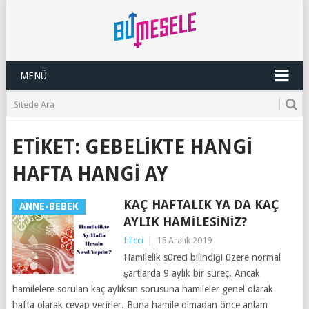
MENÜ
ETIKET:
GEBELIKTE HANGI
HAFTA HANGI AY
KAÇ HAFTALIK YA DA KAÇ
ANNE-BEBEK
AYLIK HAMILESINIZ?
filicci
|
15 Aralık 2019
Hamilelik süreci bilindiği üzere normal
şartlarda 9 aylık bir süreç. Ancak
hamilelere sorulan kaç aylıksın sorusuna hamileler genel olarak
hafta olarak cevap verirler. Buna hamile olmadan önce anlam