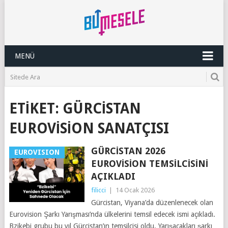
MENÜ
ETIKET:
GÜRCISTAN
EUROVISION SANATÇISI
GÜRCISTAN 2026
EUROVISION
EUROVISION TEMSILCISINI
AÇIKLADI
filicci
|
14 Ocak 2026
Gürcistan, Viyana’da düzenlenecek olan
Eurovision Şarkı Yarışması’nda ülkelerini temsil edecek ismi açıkladı.
Bzikebi grubu bu yıl Gürcistan’ın temsilcisi oldu. Yarışacakları şarkı