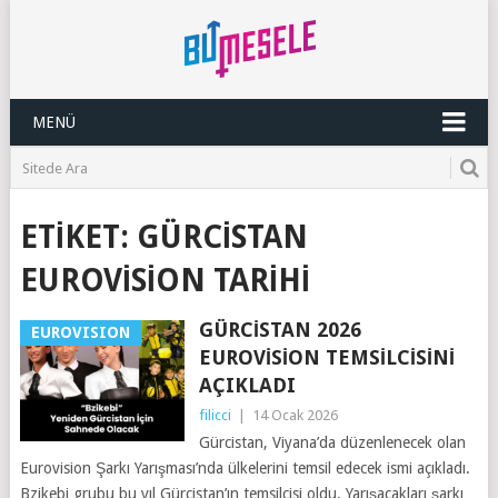
MENÜ
ETIKET:
GÜRCISTAN
EUROVISION TARIHI
GÜRCISTAN 2026
EUROVISION
EUROVISION TEMSILCISINI
AÇIKLADI
filicci
|
14 Ocak 2026
Gürcistan, Viyana’da düzenlenecek olan
Eurovision Şarkı Yarışması’nda ülkelerini temsil edecek ismi açıkladı.
Bzikebi grubu bu yıl Gürcistan’ın temsilcisi oldu. Yarışacakları şarkı