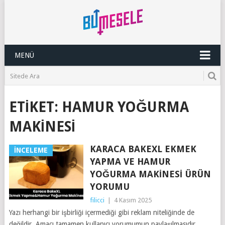
MENÜ
ETIKET:
HAMUR YOĞURMA
MAKINESI
KARACA BAKEXL EKMEK
İNCELEME
YAPMA VE HAMUR
YOĞURMA MAKINESI ÜRÜN
YORUMU
filicci
|
4 Kasım 2025
Yazı herhangi bir işbirliği içermediği gibi reklam niteliğinde de
değildir. Amacı tamamen kullanıcı yorumumun paylaşılmasıdır.