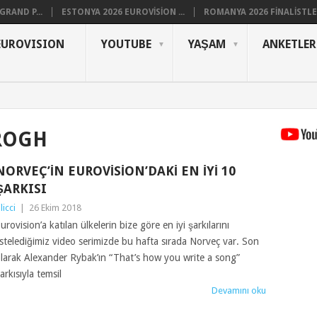
RAND P...
ESTONYA 2026 EUROVISION ...
ROMANYA 2026 FINALISTLER
EUROVISION
YOUTUBE
YAŞAM
ANKETLER
ROGH
NORVEÇ’IN EUROVISION’DAKI EN İYI 10
ŞARKISI
ilicci
|
26 Ekim 2018
urovision’a katılan ülkelerin bize göre en iyi şarkılarını
istelediğimiz video serimizde bu hafta sırada Norveç var. Son
larak Alexander Rybak’ın “That’s how you write a song”
arkısıyla temsil
Devamını oku