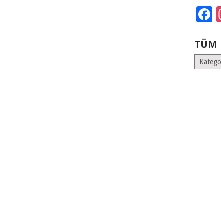
F
TÜM 
Tüm
Kategoril