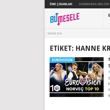
ÖNE ÇIKANLAR:
DANIMARKA MELODI G
ETIKET:
HANNE K
EUROVISION
f
E
l
o
ş