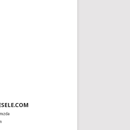
SELE.COM
mızda
im