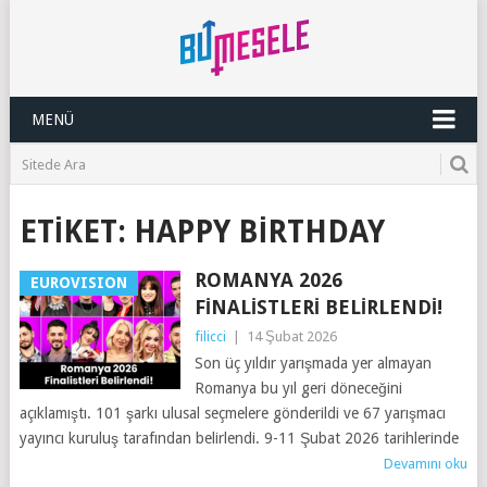
MENÜ
ETIKET:
HAPPY BIRTHDAY
ROMANYA 2026
EUROVISION
FINALISTLERI BELIRLENDI!
filicci
|
14 Şubat 2026
Son üç yıldır yarışmada yer almayan
Romanya bu yıl geri döneceğini
açıklamıştı. 101 şarkı ulusal seçmelere gönderildi ve 67 yarışmacı
yayıncı kuruluş tarafından belirlendi. 9-11 Şubat 2026 tarihlerinde
Devamını oku