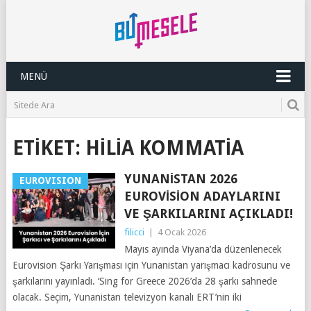
MENÜ
ETIKET:
HILIA KOMMATIA
YUNANISTAN 2026
EUROVISION
EUROVISION ADAYLARINI
VE ŞARKILARINI AÇIKLADI!
filicci
|
4 Ocak 2026
Mayıs ayında Viyana’da düzenlenecek
Eurovision Şarkı Yarışması için Yunanistan yarışmacı kadrosunu ve
şarkılarını yayınladı. ‘Sing for Greece 2026’da 28 şarkı sahnede
olacak. Seçim, Yunanistan televizyon kanalı ERT’nin iki