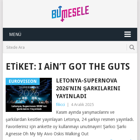
MENÜ
ETIKET:
I AIN’T GOT THE GUTS
LETONYA-SUPERNOVA
EUROVISION
2026’NIN ŞARKILARINI
YAYINLADI
filicci
|
4 Aralık 2025
Kasım ayında yarışmacılarını ve
şarkılardan kesitler yayınlayan Letonya, 24 şarkıyı resmen yayınladı.
Favorileriniz için ankette oy kullanmayı unutmayın! Şarkıcı Şarkı
Agnesse Oh My My Aivo Oskis Walking Out