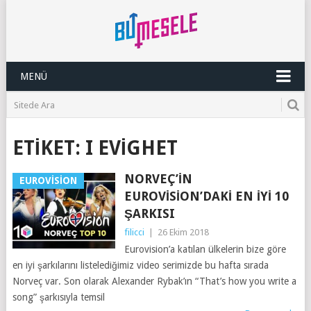
MENÜ
ETIKET:
I EVIGHET
NORVEÇ’IN
EUROVISION
EUROVISION’DAKI EN İYI 10
ŞARKISI
filicci
|
26 Ekim 2018
Eurovision’a katılan ülkelerin bize göre
en iyi şarkılarını listelediğimiz video serimizde bu hafta sırada
Norveç var. Son olarak Alexander Rybak’ın “That’s how you write a
song” şarkısıyla temsil