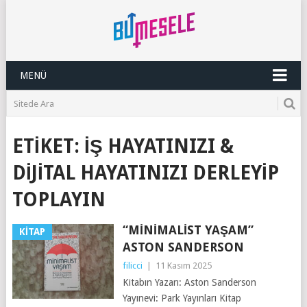
MENÜ
ETIKET:
İŞ HAYATINIZI &
DIJITAL HAYATINIZI DERLEYIP
TOPLAYIN
“MINIMALIST YAŞAM”
KITAP
ASTON SANDERSON
filicci
|
11 Kasım 2025
Kitabın Yazarı: Aston Sanderson
Yayınevi: Park Yayınları Kitap