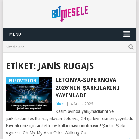
MENÜ
ETIKET:
JANIS RUGAJS
LETONYA-SUPERNOVA
EUROVISION
2026’NIN ŞARKILARINI
YAYINLADI
filicci
|
4 Aralık 2025
Kasım ayında yarışmacılarını ve
şarkılardan kesitler yayınlayan Letonya, 24 şarkıyı resmen yayınladı.
Favorileriniz için ankette oy kullanmayı unutmayın! Şarkıcı Şarkı
Agnesse Oh My My Aivo Oskis Walking Out