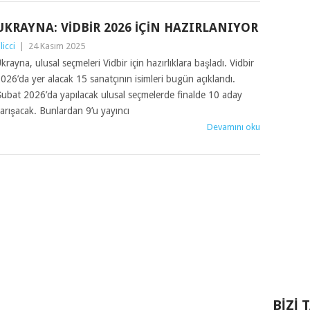
UKRAYNA: VIDBIR 2026 IÇIN HAZIRLANIYOR
ilicci
|
24 Kasım 2025
krayna, ulusal seçmeleri Vidbir için hazırlıklara başladı. Vidbir
026’da yer alacak 15 sanatçının isimleri bugün açıklandı.
ubat 2026’da yapılacak ulusal seçmelerde finalde 10 aday
arışacak. Bunlardan 9’u yayıncı
Devamını oku
BIZI 