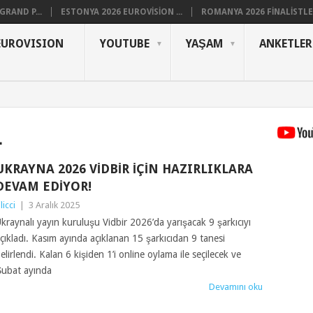
RAND P...
ESTONYA 2026 EUROVISION ...
ROMANYA 2026 FINALISTLER
EUROVISION
YOUTUBE
YAŞAM
ANKETLER
L
UKRAYNA 2026 VIDBIR İÇIN HAZIRLIKLARA
DEVAM EDIYOR!
ilicci
|
3 Aralık 2025
kraynalı yayın kuruluşu Vidbir 2026’da yarışacak 9 şarkıcıyı
çıkladı. Kasım ayında açıklanan 15 şarkıcıdan 9 tanesi
elirlendi. Kalan 6 kişiden 1’i online oylama ile seçilecek ve
ubat ayında
Devamını oku