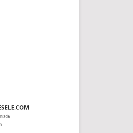
SELE.COM
mızda
im