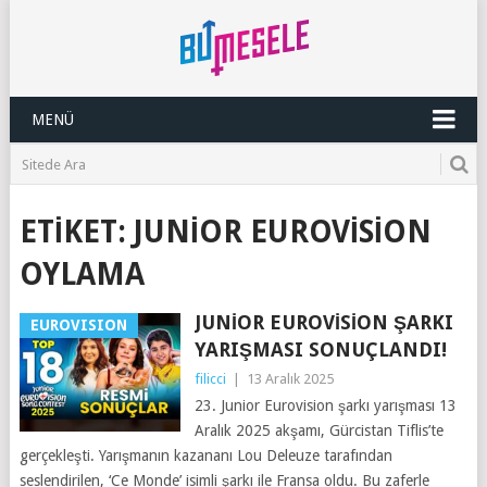
MENÜ
ETIKET:
JUNIOR EUROVISION
OYLAMA
JUNIOR EUROVISION ŞARKI
EUROVISION
YARIŞMASI SONUÇLANDI!
filicci
|
13 Aralık 2025
23. Junior Eurovision şarkı yarışması 13
Aralık 2025 akşamı, Gürcistan Tiflis’te
gerçekleşti. Yarışmanın kazananı Lou Deleuze tarafından
seslendirilen, ‘Ce Monde’ isimli şarkı ile Fransa oldu. Bu zaferle