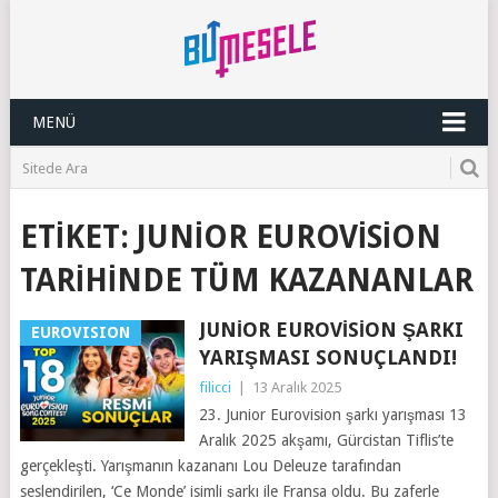
MENÜ
ETIKET:
JUNIOR EUROVISION
TARIHINDE TÜM KAZANANLAR
JUNIOR EUROVISION ŞARKI
EUROVISION
YARIŞMASI SONUÇLANDI!
filicci
|
13 Aralık 2025
23. Junior Eurovision şarkı yarışması 13
Aralık 2025 akşamı, Gürcistan Tiflis’te
gerçekleşti. Yarışmanın kazananı Lou Deleuze tarafından
seslendirilen, ‘Ce Monde’ isimli şarkı ile Fransa oldu. Bu zaferle