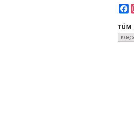
F
TÜM 
Tüm
Kategoril