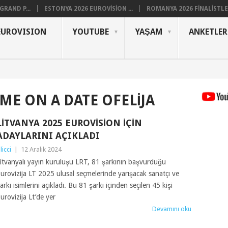
RAND P...
ESTONYA 2026 EUROVISION ...
ROMANYA 2026 FINALISTLER
EUROVISION
YOUTUBE
YAŞAM
ANKETLER
 ME ON A DATE OFELIJA
LITVANYA 2025 EUROVISION IÇIN
ADAYLARINI AÇIKLADI
ilicci
|
12 Aralık 2024
itvanyalı yayın kuruluşu LRT, 81 şarkının başvurduğu
urovizija LT 2025 ulusal seçmelerinde yarışacak sanatçı ve
arkı isimlerini açıkladı. Bu 81 şarkı içinden seçilen 45 kişi
urovizija Lt’de yer
Devamını oku