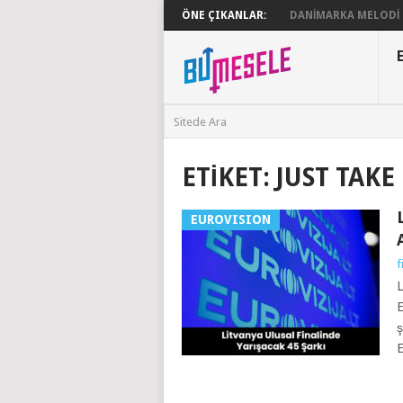
ÖNE ÇIKANLAR:
DANIMARKA MELODI G
ETIKET:
JUST TAKE
EUROVISION
f
L
E
ş
E