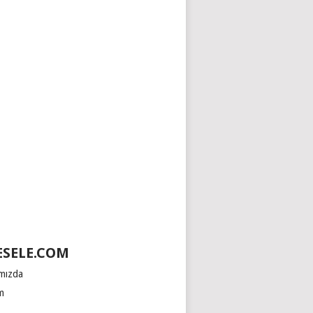
SELE.COM
mızda
im