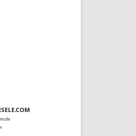
SELE.COM
mızda
im