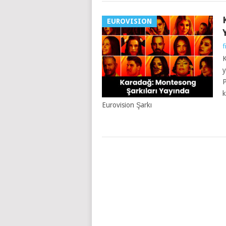
EUROVISION
f
K
y
P
k
Eurovision Şarkı
YAZILAR
NAVIGASYONU