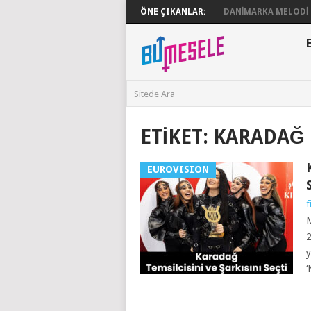
ÖNE ÇIKANLAR:
DANIMARKA MELODI G
ETIKET:
KARADAĞ 
EUROVISION
f
M
2
y
‘