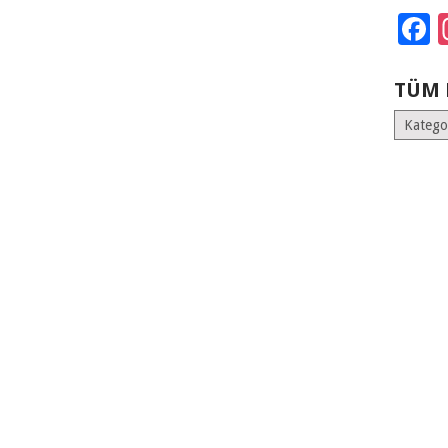
F
TÜM 
Tüm
Kategoril