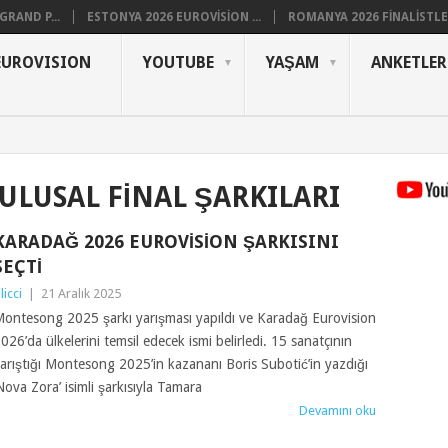
RAND P...
ESTONYA 2026 EUROVISION ...
ROMANYA 2026 FINALISTLER
EUROVISION
YOUTUBE
YAŞAM
ANKETLER
ULUSAL FINAL ŞARKILARI
KARADAĞ 2026 EUROVISION ŞARKISINI
SEÇTI
ilicci
|
21 Aralık 2025
ontesong 2025 şarkı yarışması yapıldı ve Karadağ Eurovision
026’da ülkelerini temsil edecek ismi belirledi. 15 sanatçının
arıştığı Montesong 2025’in kazananı Boris Subotić’in yazdığı
Nova Zora’ isimli şarkısıyla Tamara
Devamını oku