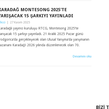
KARADAĞ MONTESONG 2025’TE
YARIŞACAK 15 ŞARKIYI YAYINLADI
ilicci
|
27 Kasım 2025
aradağlı yayıncı kuruluşu RTCG, Montesong 2025’te
arışacak 15 şarkıyı yayınladı. 21 Aralık 2025 Pazar günü
odgorica’da gerçekleşecek olan Ulusal Yarışma’da yarışmanın
azananı Karadağ’ı 2026 yılında düzenlenecek olan 70.
Devamını oku
BIZI 