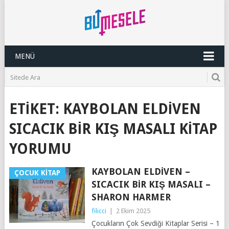
MENÜ
ETIKET:
KAYBOLAN ELDIVEN
SICACIK BIR KIŞ MASALI KITAP
YORUMU
KAYBOLAN ELDIVEN –
ÇOCUK KITAP
SICACIK BIR KIŞ MASALI –
SHARON HARMER
filicci
|
2 Ekim 2025
Çocukların Çok Sevdiği Kitaplar Serisi – 1