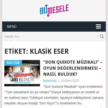
MENÜ
ETIKET:
KLASIK ESER
“DON QUIXOTE MÜZIKALI” –
KÜLTÜR
OYUN DEĞERLENDIRMESI –
NASIL BULDUK?
BuMesele
|
20 Ekim 2025
“Don Quixote Müzikali” oyun incelemesi!
“Tüm zamanların en iyi romanı”“Dünya edebiyatının en önemli ve
en merkezi eseri.”Edebiyat otoriteleri, İspanyol edebiyatının zamana
meydan okuyan klasiği “Don Kişot”’u tanımlarken bu